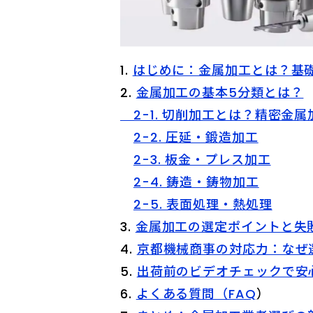
はじめに：金属加工とは？基
金属加工の基本5分類とは？
2-1. 切削加工とは？精密金
2-2. 圧延・鍛造加工
2-3. 板金・プレス加工
2-4. 鋳造・鋳物加工
2-5. 表面処理・熱処理
金属加工の選定ポイントと失
京都機械商事の対応力：なぜ
出荷前のビデオチェックで安
よくある質問（FAQ
）