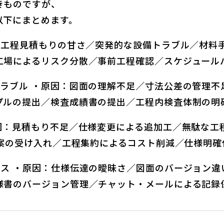
きものですが、
以下にまとめます。
：工程見積もりの甘さ／突発的な設備トラブル／材料手
リスク分散／事前工程確認／スケジュールバ
ラブル ・原因：図面の理解不足／寸法公差の管理不
／検査成績書の提出／工程内検査体制の明
因：見積もり不足／仕様変更による追加工／無駄な工
け入れ／工程集約によるコスト削減／仕様明確
ス ・原因：仕様伝達の曖昧さ／図面のバージョン違
ジョン管理／チャット・メールによる記録保