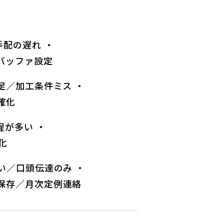
配の遅れ ・
ッファ設定
足／加工条件ミス ・
確化
程が多い ・
化
い／口頭伝達のみ ・
存／月次定例連絡