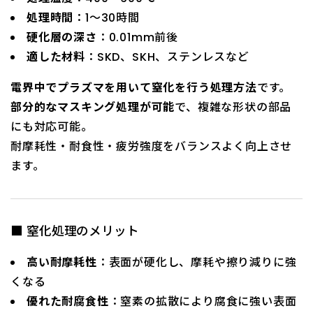
処理時間
：1～30時間
硬化層の深さ
：0.01mm前後
適した材料
：SKD、SKH、ステンレスなど
電界中でプラズマを用いて窒化を行う処理方法
です。
部分的なマスキング処理が可能
で、複雑な形状の部品
にも対応可能。
耐摩耗性・耐食性・疲労強度をバランスよく向上させ
ます。
■ 窒化処理のメリット
高い耐摩耗性
：表面が硬化し、摩耗や擦り減りに強
くなる
優れた耐腐食性
：窒素の拡散により腐食に強い表面