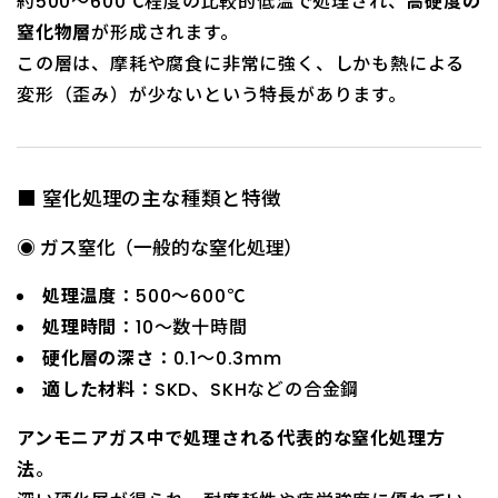
約500～600℃程度の比較的低温で処理され、
高硬度の
窒化物層
が形成されます。
この層は、摩耗や腐食に非常に強く、しかも熱による
変形（歪み）が少ないという特長があります。
■ 窒化処理の主な種類と特徴
◉ ガス窒化（一般的な窒化処理）
処理温度
：500～600℃
処理時間
：10～数十時間
硬化層の深さ
：0.1～0.3mm
適した材料
：SKD、SKHなどの合金鋼
アンモニアガス中で処理される代表的な窒化処理方
法
。