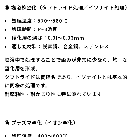
◉ 塩浴軟窒化（タフトライド処理／イソナイト処理）
処理温度
：570～580℃
処理時間
：1～3時間
硬化層の深さ
：0.01～0.03mm
適した材料
：炭素鋼、合金鋼、ステンレス
塩浴中で処理することで
歪みが非常に少なく
、均一な
窒化層を形成。
タフトライドは商標名
であり、イソナイトとは基本的
に同様の処理です。
耐摩耗性・耐かじり性に特に優れています。
◉ プラズマ窒化（イオン窒化）
処理温度
：400～600℃