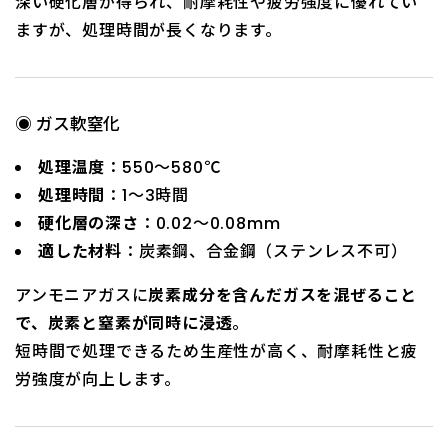
深い硬化層が得られ、耐摩耗性や疲労強度に優れてい
ますが、処理時間が長くなります。
◉ ガス軟窒化
処理温度
：550～580℃
処理時間
：1～3時間
硬化層の深さ
：0.02～0.08mm
適した材料
：炭素鋼、合金鋼（ステンレス不可）
アンモニアガスに
炭素成分を含んだガスを混ぜること
で、炭素と窒素が同時に浸透
。
短時間で処理できるため生産性が高く、耐摩耗性と疲
労強度が向上します。