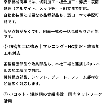
京都機械商事では、切削加工・板金加工・溶接・表面
処理（アルマイト、メッキ等）・組立まで対応。
自動化装置に必要な多品種部品も、窓口一本で手配可
能です。
部品点数が多くても、
図面一式の一括見積もり
が可能
です。
② 精密加工に強み｜マシニング・NC旋盤・放電加
工も対応
各種精密部品や治具部品も、本社工場と連携し
2μ
レベ
ルの加工精度で対応。
機械構造部品、シャフト、プレート、フレーム部材な
ど幅広く対応します。
③ 小ロット・短納期の実績多数｜国内ネットワーク
活用